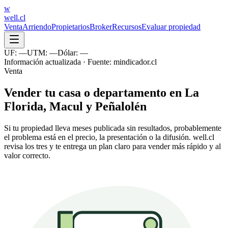
w
well
.cl
Venta
Arriendo
Propietarios
Broker
Recursos
Evaluar propiedad
UF:
—
UTM:
—
Dólar:
—
Información actualizada · Fuente: mindicador.cl
Venta
Vender tu casa o departamento en La
Florida, Macul y Peñalolén
Si tu propiedad lleva meses publicada sin resultados, probablemente
el problema está en el precio, la presentación o la difusión. well.cl
revisa los tres y te entrega un plan claro para vender más rápido y al
valor correcto.