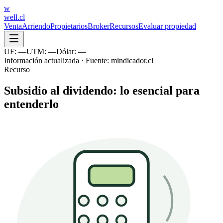
w
well
.cl
Venta
Arriendo
Propietarios
Broker
Recursos
Evaluar propiedad
UF:
—
UTM:
—
Dólar:
—
Información actualizada · Fuente: mindicador.cl
Recurso
Subsidio al dividendo: lo esencial para
entenderlo